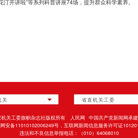
“花汀开讲啦”等系列科普讲座74场，提升群众科学素养。
机关
省直机关工委
家机关工委旗帜杂志社版权所有 人民网 中国共产党新闻网承建
安备11010102006249号，
互联网新闻信息服务许可证101201
违法和不良信息举报电话：（010）64068010