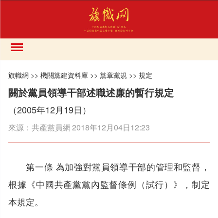
旗幟網
>>
機關黨建資料庫
>>
黨章黨規
>>
規定
關於黨員領導干部述職述廉的暫行規定
（2005年12月19日）
來源：
共產黨員網
2018年12月04日12:23
第一條 為加強對黨員領導干部的管理和監督，
根據《中國共產黨黨內監督條例（試行）》，制定
本規定。